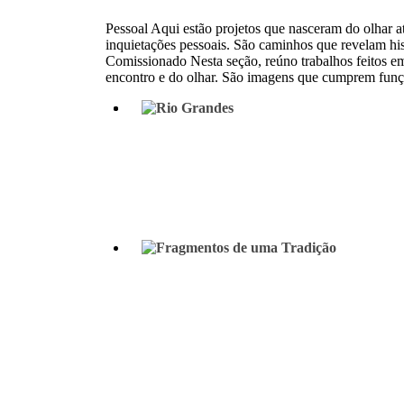
Pessoal Aqui estão projetos que nasceram do olhar a
inquietações pessoais. São caminhos que revelam his
Comissionado Nesta seção, reúno trabalhos feitos em
encontro e do olhar. São imagens que cumprem funçõe
Rio Grandes
Origins of the word “Sertão” in language and l
a corruption of ‘desertão’, from the Latin dese
interior, heart of the lands.
See project
Fragmentos de uma Tradição
Fragmentos de uma Tradição (Fragments of a
Tradition) was the first result of the research o
figure of the traditional northeastern cowboy.
See project