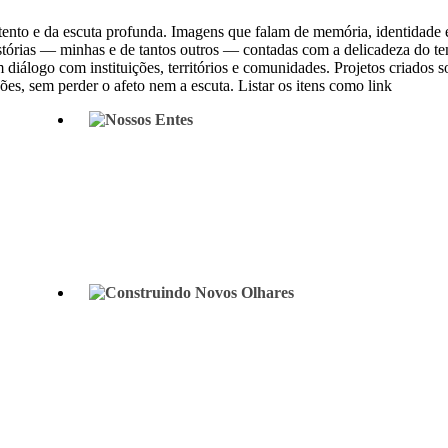
tento e da escuta profunda. Imagens que falam de memória, identidade e 
tórias — minhas e de tantos outros — contadas com a delicadeza do tem
 diálogo com instituições, territórios e comunidades. Projetos criado
s, sem perder o afeto nem a escuta. Listar os itens como link
Nossos Entes
iterature:
NOSSOS ENTES is an initiative born from the desire
rtus,
to shift the image away from the center — the museum,
the gallery, the author — and return it to the territory, to
everyday life, to the street.
See project
Construindo Novos Olhares
n the
Building New Perspectives
is a project idealized by
Pablo Pinheiro since 2014, with the goal of awakening
sensitivity, critical thinking, and creative vision in
students and teachers of basic education through
images.